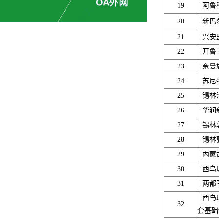
19
阿鲁
20
新巴
21
兴安
22
开鲁
23
奈曼
24
苏尼
25
锡林
26
华润
27
锡林
28
锡林
29
内蒙
30
西乌
31
两都
西乌
32
套基础