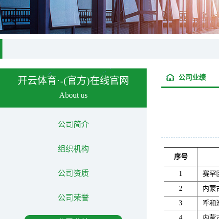
公司业绩
开云体育·-(官方)在线官网
About us
公司简介
组织机构
序号
公司资质
1
赛罕
2
内蒙
公司荣誉
3
呼和
4
内蒙