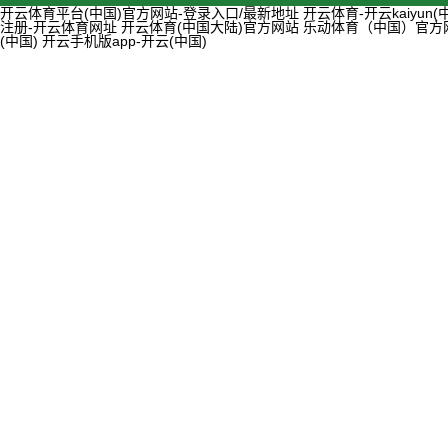
开云体育平台(中国)官方网站-登录入口/最新地址
开云体育-开云kaiyun(
注册-开云体育网址
开云体育(中国大陆)官方网站
乐动体育（中国）官方网站
(中国)
开云手机版app-开云(中国)