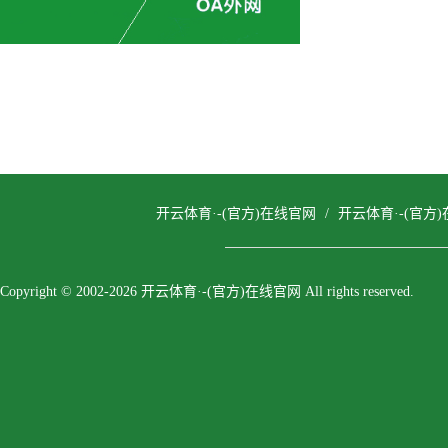
开云体育·-(官方)在线官网
/
开云体育·-(官方
Copyright © 2002-2026 开云体育·-(官方)在线官网 All rights reserved.