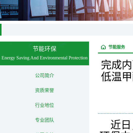
节能服务
节能环保
Energy Saving And Environmental Protection
完成内
低温甲
公司简介
资质荣誉
行业地位
专业团队
近日