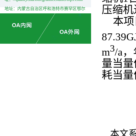
压缩机
地址：内蒙古自治区呼和浩特市赛罕区鄂尔
本项
多斯东街12号银联大厦10层
87.3
3
m
/a
量当量值-
耗当量值-
本文