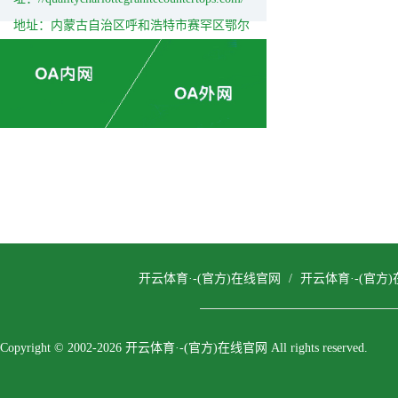
地址：内蒙古自治区呼和浩特市赛罕区鄂尔
多斯东街12号银联大厦10层
开云体育·-(官方)在线官网
/
开云体育·-(官方
Copyright © 2002-2026 开云体育·-(官方)在线官网 All rights reserved.