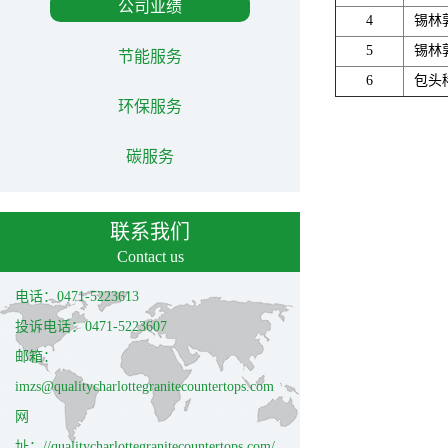
公司业绩
4
锡林
5
锡林
节能服务
6
包头
环保服务
碳服务
联系我们
Contact us
电话：0471-5223613
投诉电话：0471-5223607
邮箱：
imzs@qualitycharlottegranitecountertops.com
网
址：//qualitycharlottegranitecountertops.com/