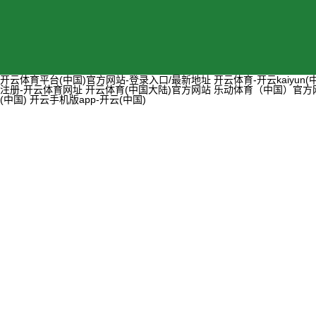
开云体育平台(中国)官方网站-登录入口/最新地址
开云体育-开云kaiyun(
注册-开云体育网址
开云体育(中国大陆)官方网站
乐动体育（中国）官方网站
(中国)
开云手机版app-开云(中国)