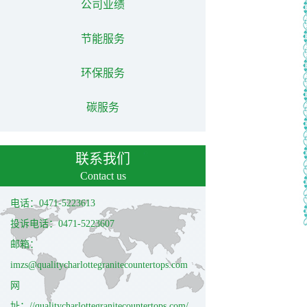
公司业绩
节能服务
环保服务
碳服务
联系我们
Contact us
电话：0471-5223613
投诉电话：0471-5223607
邮箱：
imzs@qualitycharlottegranitecountertops.com
网
址：//qualitycharlottegranitecountertops.com/