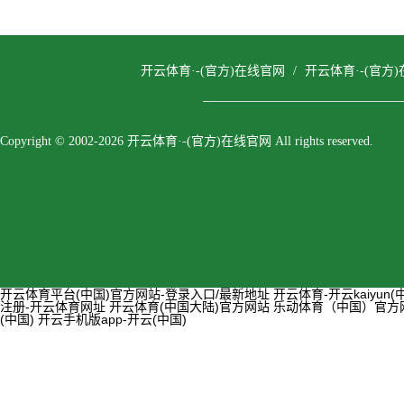
开云体育·-(官方)在线官网
/
开云体育·-(官方
Copyright © 2002-2026 开云体育·-(官方)在线官网 All rights reserved.
开云体育平台(中国)官方网站-登录入口/最新地址
开云体育-开云kaiyun(
注册-开云体育网址
开云体育(中国大陆)官方网站
乐动体育（中国）官方网站
(中国)
开云手机版app-开云(中国)