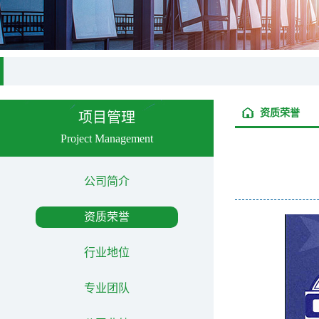
资质荣誉
项目管理
Project Management
公司简介
资质荣誉
行业地位
专业团队