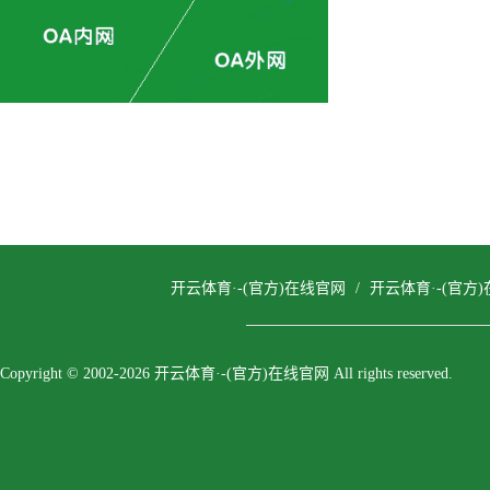
多斯东街12号银联大厦10层
开云体育·-(官方)在线官网
/
开云体育·-(官方
Copyright © 2002-2026 开云体育·-(官方)在线官网 All rights reserved.