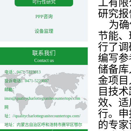
工有限
可行性研究
研究报
PPP咨询
为确
设备监理
节能、
行了调
联系我们
编写参
Contact us
储备库
电话：0471-5223613
金项目
投诉电话：0471-5223607
目技术
邮箱：
imzs@qualitycharlottegranitecountertops.com
效、适
网
行。申
址：//qualitycharlottegranitecountertops.com/
的专家
地址：内蒙古自治区呼和浩特市赛罕区鄂尔