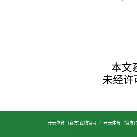
本文
未经许
开云体育·-(官方)在线官网
/
开云体育·-(官方