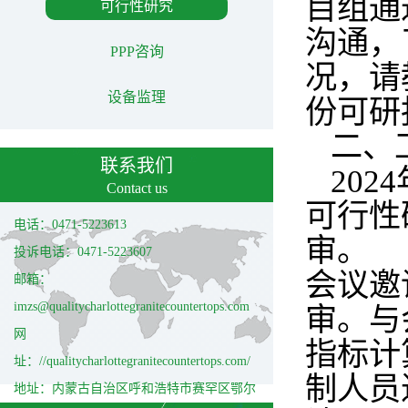
目组通
可行性研究
沟通，
PPP咨询
况，请
设备监理
份可研
二、
联系我们
20
Contact us
可行性
电话：0471-5223613
审。
投诉电话：0471-5223607
会议邀
邮箱：
imzs@qualitycharlottegranitecountertops.com
审。与
网
指标计
址：//qualitycharlottegranitecountertops.com/
制人员
地址：内蒙古自治区呼和浩特市赛罕区鄂尔