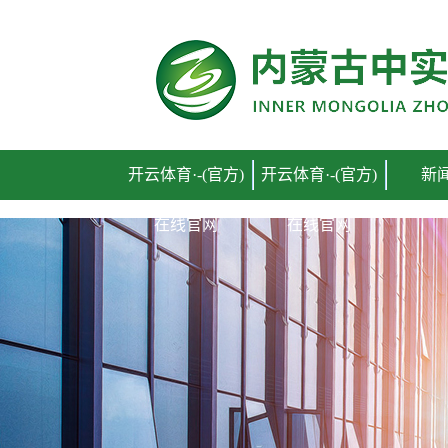
开云体育·-(官方)在线官网
开云体育·-(官方)
开云体育·-(官方)
新
在线官网
在线官网