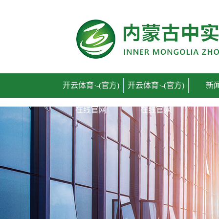
开云体育·-(官方)在线官网
开云体育·-(官方)
开云体育·-(官方)
新
在线官网
在线官网