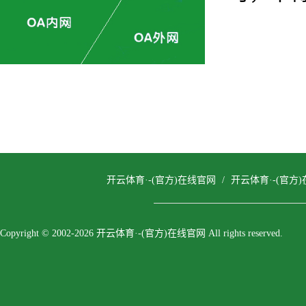
多斯东街12号银联大厦10层
开云体育·-(官方)在线官网
/
开云体育·-(官方
Copyright © 2002-2026 开云体育·-(官方)在线官网 All rights reserved.