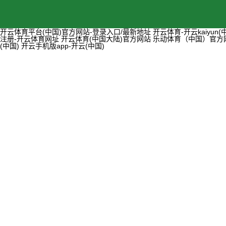
开云体育平台(中国)官方网站-登录入口/最新地址
开云体育-开云kaiyun(
注册-开云体育网址
开云体育(中国大陆)官方网站
乐动体育（中国）官方网站
(中国)
开云手机版app-开云(中国)