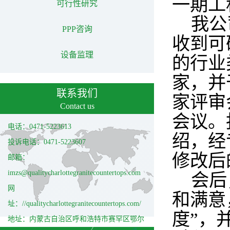
一期工
可行性研究
我公
PPP咨询
收到可
设备监理
的行业
家，并
联系我们
家评审
Contact us
会议。
电话：0471-5223613
绍，经
投诉电话：0471-5223607
修改后
邮箱：
imzs@qualitycharlottegranitecountertops.com
会后
网
和满意
址：//qualitycharlottegranitecountertops.com/
度”，
地址：内蒙古自治区呼和浩特市赛罕区鄂尔