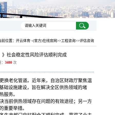
当前位置：
开云体育·-(官方)在线官网
>>工程咨询>>评估咨询
期）》社会稳定性风险评估顺利完成
量：
3480
次
更换老化管道。近年来，自治区财政厅聚焦温
基础设施建设，旨在解决全区供热领域的堵
热服务。
决当前供热领域存在问题的有效途径；另一方
的重要举措。