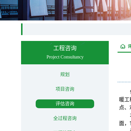
工程咨询
Project Consultancy
规划
项目咨询
暖工
评估咨询
点、
全过程咨询
面，