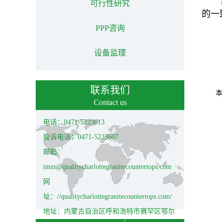
可行性研究
的一
PPP咨询
设备监理
联系我们
Contact us
电话：0471-5223613
投诉电话：0471-5223607
邮箱：
imzs@qualitycharlottegranitecountertops.com
网
址：//qualitycharlottegranitecountertops.com/
地址：内蒙古自治区呼和浩特市赛罕区鄂尔