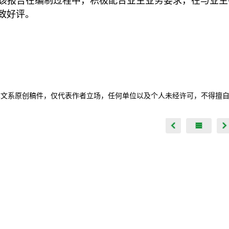
该报告在编制过程中，积极配合业主业务要求，在与业主
致好评。
本文系原创稿件，仅代表作者立场，任何单位以及个人未经许可，不得擅