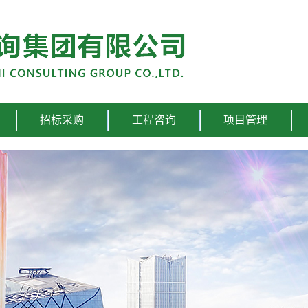
招标采购
工程咨询
项目管理