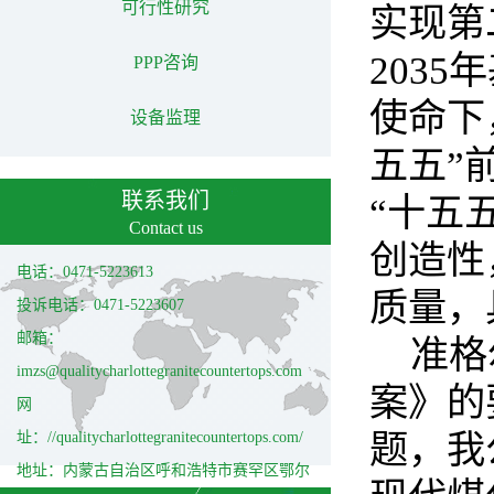
可行性研究
实现第
203
PPP咨询
使命下
设备监理
五五”
联系我们
“十五
Contact us
创造性
电话：0471-5223613
质量，
投诉电话：0471-5223607
邮箱：
准格
imzs@qualitycharlottegranitecountertops.com
案》的
网
址：//qualitycharlottegranitecountertops.com/
题，我
地址：内蒙古自治区呼和浩特市赛罕区鄂尔