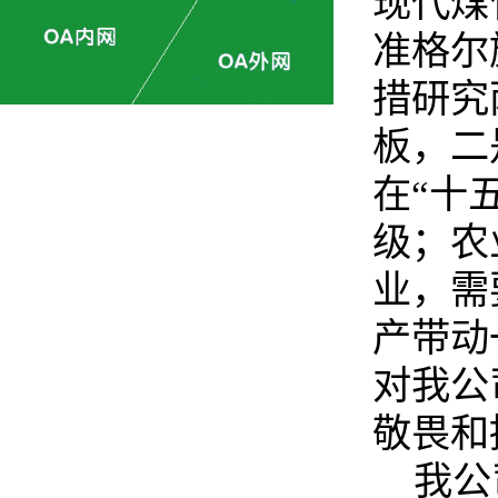
现代煤
多斯东街12号银联大厦10层
准格尔
措研究
板，二
在“十
级；农
业，需
产带动
对我公
敬畏和
我公