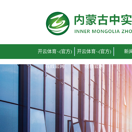
开云体育·-(官方)在线官网
开云体育·-(官方)
开云体育·-(官方)
新
在线官网
在线官网