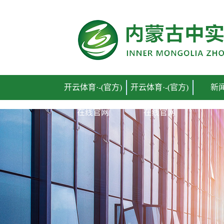
开云体育·-(官方)在线官网
开云体育·-(官方)
开云体育·-(官方)
新
在线官网
在线官网