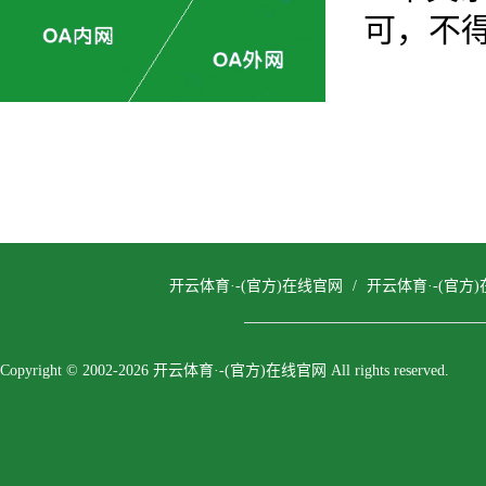
多斯东街12号银联大厦10层
可，不
开云体育·-(官方)在线官网
/
开云体育·-(官方
Copyright © 2002-2026 开云体育·-(官方)在线官网 All rights reserved.