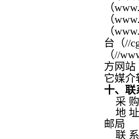
（www
（www
（www
台（//
（//ww
方网站（//
它媒介
十、联
采 
地 
邮局
联 