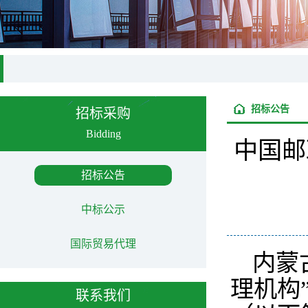
招标公告
招标采购
Bidding
中国邮
招标公告
中标公示
国际贸易代理
内蒙
理机构
联系我们