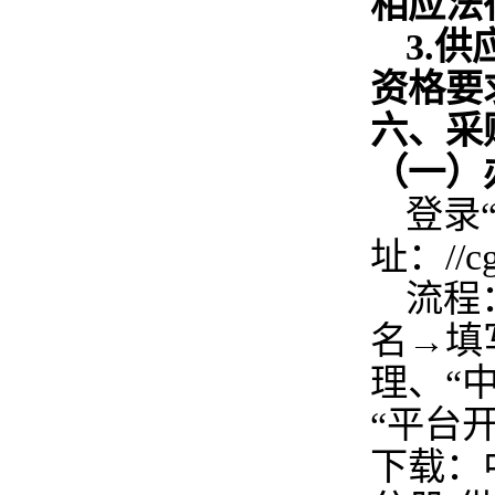
相应法
3.
供
资格要
六、采
（一）
登录
址：//c
流程
名→填
理、“
“平台
下载：