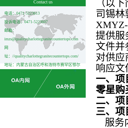
（以下
Contact us
司锡林
电话：0471-5223613
XMYZ
投诉电话：0471-5223607
邮箱：
提供服
imzs@qualitycharlottegranitecountertops.com
文件并
网
对供应
址：//qualitycharlottegranitecountertops.com/
地址：内蒙古自治区呼和浩特市赛罕区鄂尔
响应文
多斯东街12号银联大厦10层
一、项
零星购
二、项目
三、项
服务