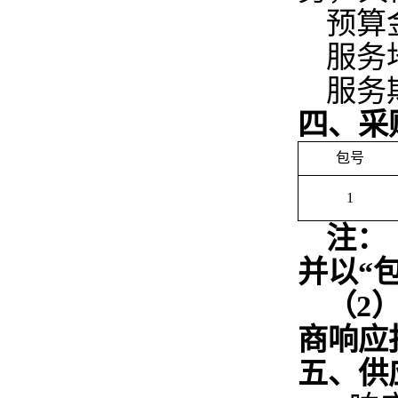
预算金
服务
服务
四、采
包号
1
注：
并以“
（2
商响应
五、供