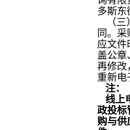
询有限
多斯东
（三
同。采
应文件
盖公章
再修改
重新电
注：
线上
政投标
购与供应