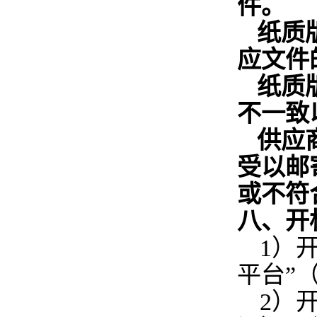
件。
纸质
应文件
纸质
不一致
供应
受以邮
或不符
八、开
1
）
平台”（
2
）开