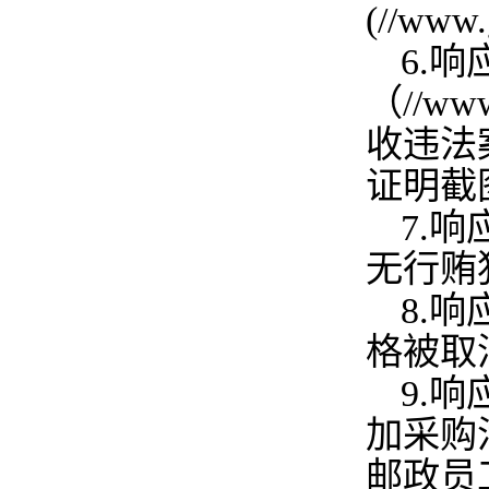
(//ww
6.
响
（//ww
收违法
证明截
7.
响应
无行贿
8.
响
格被取
9.
响
加采购
邮政员