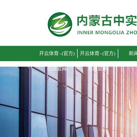
开云体育·-(官方)在线官网
开云体育·-(官方)
开云体育·-(官方)
新
在线官网
在线官网