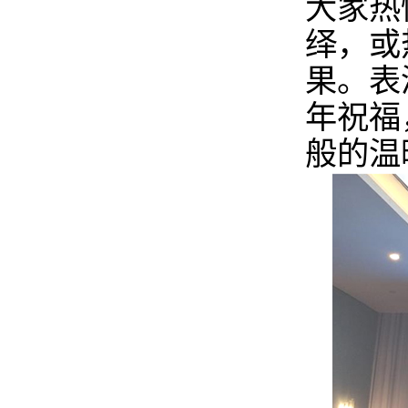
大家热
绎，或
果。表
年祝福
般的温