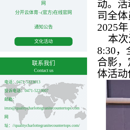
动。活
网
分开云体育·-(官方)在线官网
司全体
202
通知公告
本次
文化活动
8:3
合影，
联系我们
Contact us
体活动
电话：0471-5223613
投诉电话：0471-5223607
邮箱：
imzs@qualitycharlottegranitecountertops.com
网
址：//qualitycharlottegranitecountertops.com/