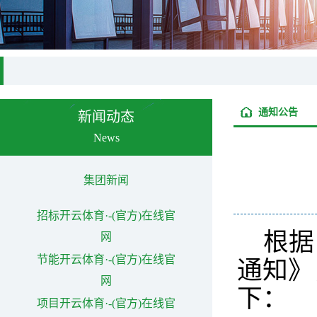
通知公告
新闻动态
News
集团新闻
招标开云体育·-(官方)在线官
根据
网
节能开云体育·-(官方)在线官
通知》
网
下：
项目开云体育·-(官方)在线官