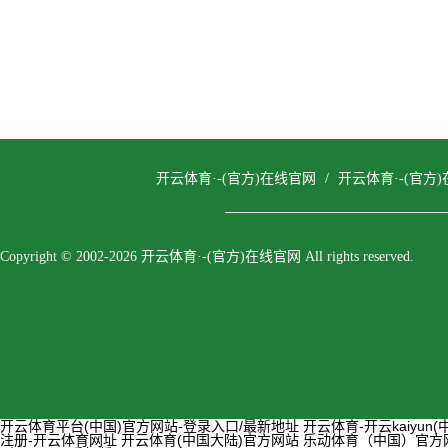
开云体育·-(官方)在线官网
/
开云体育·-(官方
Copyright © 2002-2026 开云体育·-(官方)在线官网 All rights reserved.
开云体育平台(中国)官方网站-登录入口/最新地址
开云体育-开云kaiyun(
注册-开云体育网址
开云体育(中国大陆)官方网站
乐动体育（中国）官方网站