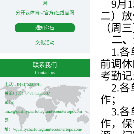
9
月
网
分开云体育·-(官方)在线官网
二）放
（周三
通知公告
二、
文化活动
1.
各
前调休
联系我们
Contact us
考勤记
2.
各
电话：0471-5223613
投诉电话：0471-5223607
作；
邮箱：
3.
各
imzs@qualitycharlottegranitecountertops.com
作，保
网
址：//qualitycharlottegranitecountertops.com/