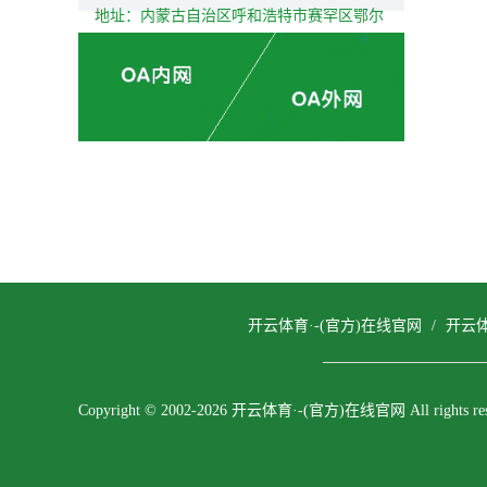
地址：内蒙古自治区呼和浩特市赛罕区鄂尔
多斯东街12号银联大厦10层
开云体育·-(官方)在线官网
/
开云体
Copyright © 2002-2026 开云体育·-(官方)在线官网 All rights res