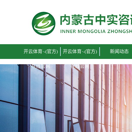
开云体育·-(官方)在线官网
开云体育·-(官方)
开云体育·-(官方)
新闻动态
在线官网
在线官网