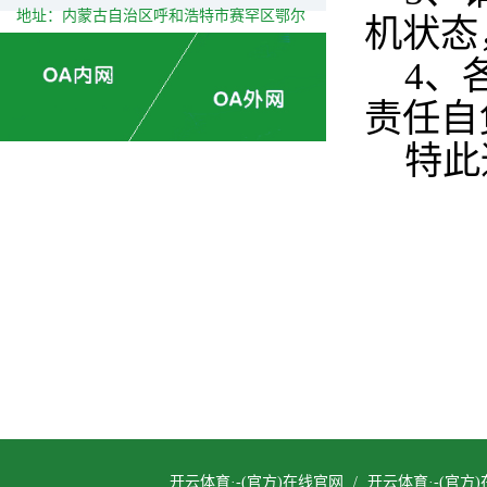
地址：内蒙古自治区呼和浩特市赛罕区鄂尔
机状态
多斯东街12号银联大厦10层
4、
责任自
特此
开云体育·-(官方)在线官网
/
开云体育·-(官方