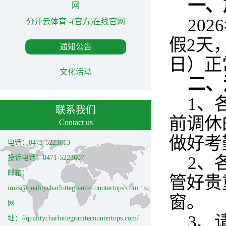
一、
网
20
分开云体育·-(官方)在线官网
假2天
通知公告
日）正
文化活动
二、
1、
联系我们
前调休
Contact us
做好考
电话：0471-5223613
2、
投诉电话：0471-5223607
邮箱：
管好贵
imzs@qualitycharlottegranitecountertops.com
窗。
网
3、
址：//qualitycharlottegranitecountertops.com/