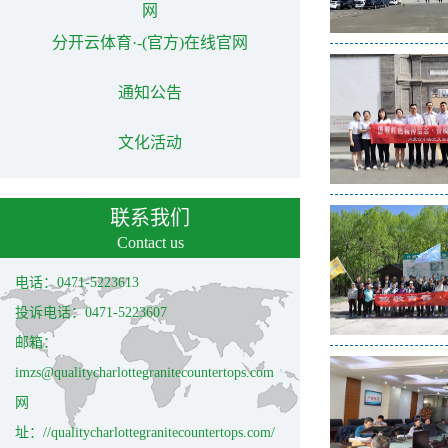
网
分开云体育·-(官方)在线官网
通知公告
文化活动
联系我们
Contact us
电话：0471-5223613
投诉电话：0471-5223607
邮箱：
imzs@qualitycharlottegranitecountertops.com
网
址：//qualitycharlottegranitecountertops.com/