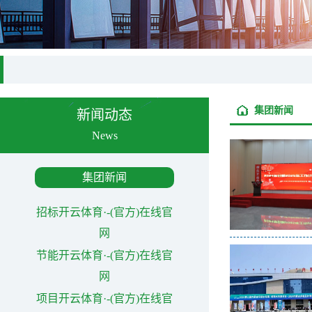
集团新闻
新闻动态
News
集团新闻
招标开云体育·-(官方)在线官
网
节能开云体育·-(官方)在线官
网
项目开云体育·-(官方)在线官