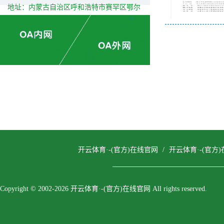
地址：内蒙古自治区呼和浩特市赛罕区鄂尔
多斯东街12号银联大厦10层
开云体育·-(官方)在线官网
/
开云体育·-(官方
Copyright © 2002-2026 开云体育·-(官方)在线官网 All rights reserved.