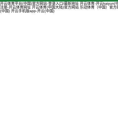
开云体育平台(中国)官方网站-登录入口/最新地址
开云体育-开云kaiyun(
注册-开云体育网址
开云体育(中国大陆)官方网站
乐动体育（中国）官方网站
(中国)
开云手机版app-开云(中国)