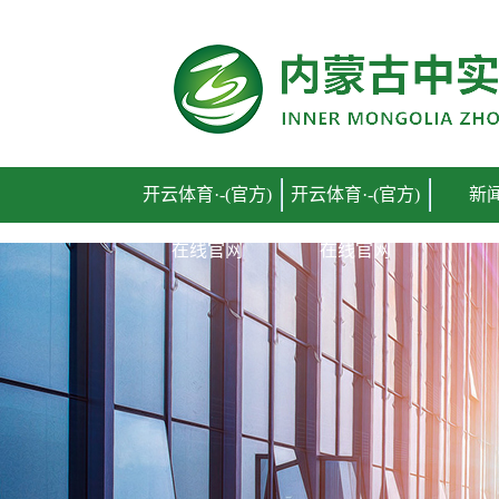
开云体育·-(官方)在线官网
开云体育·-(官方)
开云体育·-(官方)
新
在线官网
在线官网