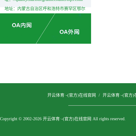
地址：内蒙古自治区呼和浩特市赛罕区鄂尔
多斯东街12号银联大厦10层
开云体育·-(官方)在线官网
/
开云体育·-(官方
Copyright © 2002-2026 开云体育·-(官方)在线官网 All rights reserved.