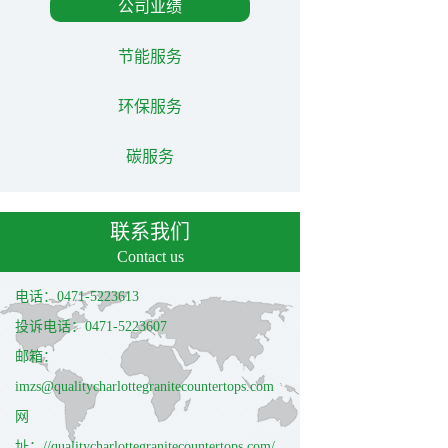
公司业绩
节能服务
环保服务
碳服务
联系我们
Contact us
电话：0471-5223613
投诉电话：0471-5223607
邮箱：
imzs@qualitycharlottegranitecountertops.com
网
址：//qualitycharlottegranitecountertops.com/