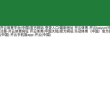
开云体育平台(中国)官方网站-登录入口/最新地址
开云体育-开云kaiyun(
注册-开云体育网址
开云体育(中国大陆)官方网站
乐动体育（中国）官方网站
(中国)
开云手机版app-开云(中国)