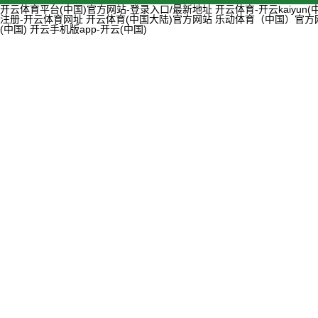
开云体育平台(中国)官方网站-登录入口/最新地址
开云体育-开云kaiyun(
注册-开云体育网址
开云体育(中国大陆)官方网站
乐动体育（中国）官方网站
(中国)
开云手机版app-开云(中国)