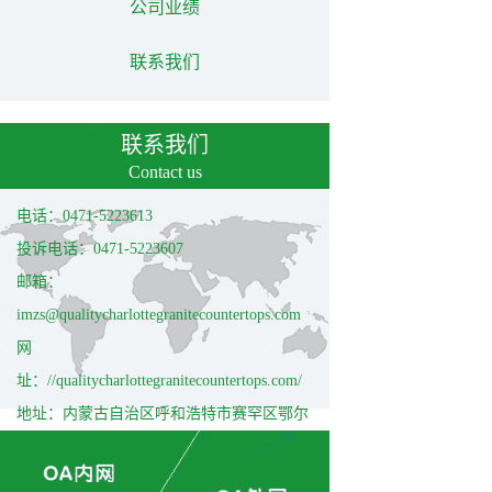
公司业绩
联系我们
联系我们
Contact us
电话：0471-5223613
投诉电话：0471-5223607
邮箱：
imzs@qualitycharlottegranitecountertops.com
网
址：//qualitycharlottegranitecountertops.com/
地址：内蒙古自治区呼和浩特市赛罕区鄂尔
多斯东街12号银联大厦10层