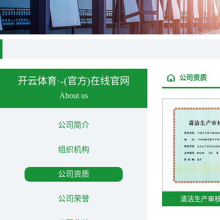
公司资质
开云体育·-(官方)在线官网
About us
公司简介
组织机构
公司资质
公司荣誉
清洁生产审