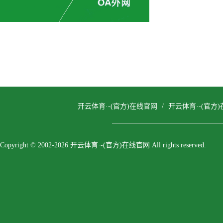
开云体育·-(官方)在线官网
/
开云体育·-(官方
Copyright © 2002-2026 开云体育·-(官方)在线官网 All rights reserved.