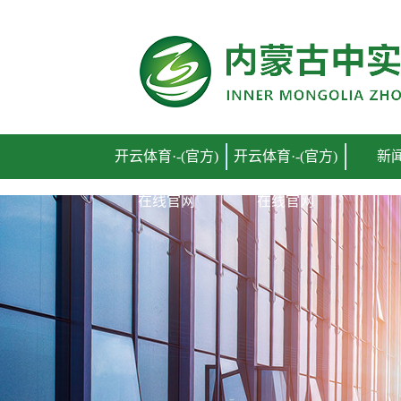
开云体育·-(官方)在线官网
开云体育·-(官方)
开云体育·-(官方)
新
在线官网
在线官网