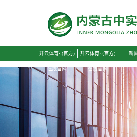
开云体育·-(官方)在线官网
开云体育·-(官方)
开云体育·-(官方)
新
在线官网
在线官网