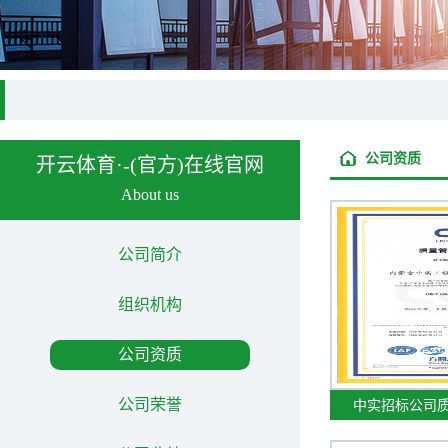
公司资质
开云体育·-(官方)在线官网
About us
公司简介
组织机构
公司资质
公司荣誉
中实招标公司