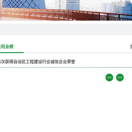
公司业绩
再次获得自治区工程建设行业诚信企业荣誉
<<
>>