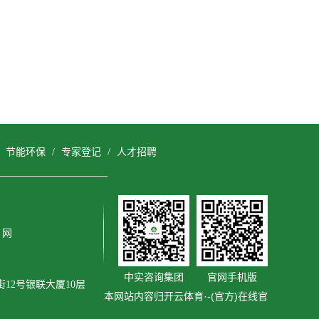
/
节能环保
/
专家登记
/
人才招聘
m 网
中实咨询集团
官网手机版
12号银联大厦10层
本网站内容归开云体育·-(官方)在线官