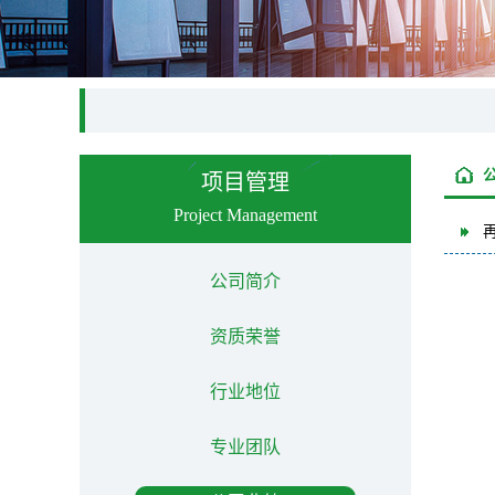
项目管理
Project Management
公司简介
资质荣誉
行业地位
专业团队