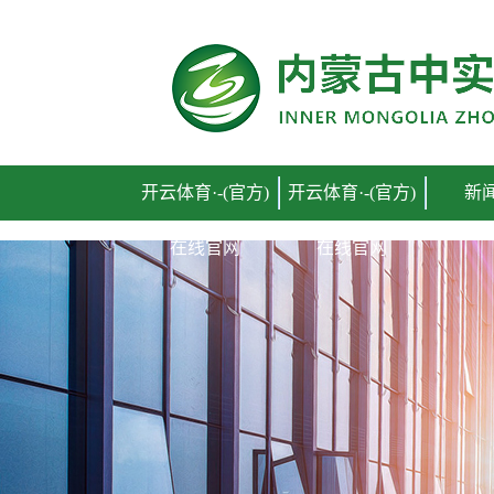
开云体育·-(官方)在线官网
开云体育·-(官方)
开云体育·-(官方)
新
在线官网
在线官网