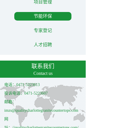
项目管理
节能环保
专家登记
人才招聘
联系我们
Contact us
电话：0471-5223613
投诉电话：0471-5223607
邮箱：
imzs@qualitycharlottegranitecountertops.com
网
址：//qualitycharlottegranitecountertops.com/