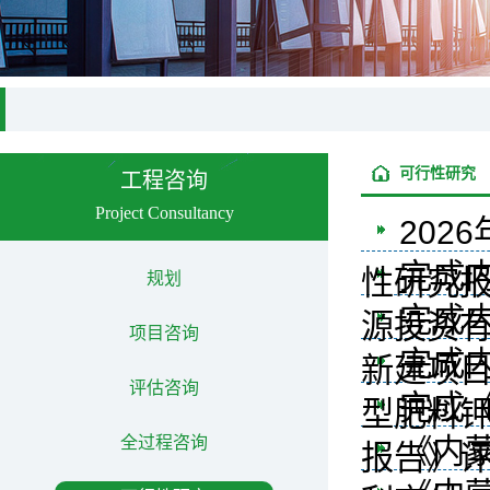
可行性研究
工程咨询
Project Consultancy
202
完成
性研究
规划
完成
源投资
项目咨询
完成
新建项
评估咨询
完成
型肥料
全过程咨询
《内
报告》