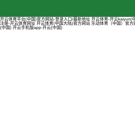
开云体育平台(中国)官方网站-登录入口/最新地址
开云体育-开云kaiyun(
注册-开云体育网址
开云体育(中国大陆)官方网站
乐动体育（中国）官方网站
(中国)
开云手机版app-开云(中国)